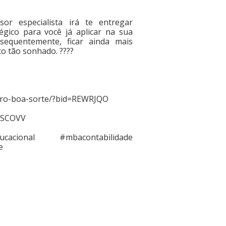
or especialista irá te entregar
égico para você já aplicar na sua
sequentemente, ficar ainda mais
o tão sonhado. ????
eiro-boa-sorte/?bid=REWRJQO
 ASCOVV
cacional #mbacontabilidade
e