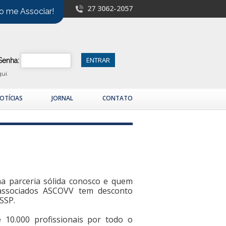
27 3062-2057
o me Associar!
Senha:
qui.
OTÍCIAS
JORNAL
CONTATO
a parceria sólida conosco e quem
associados ASCOVV tem desconto
SSP.
10.000 profissionais por todo o