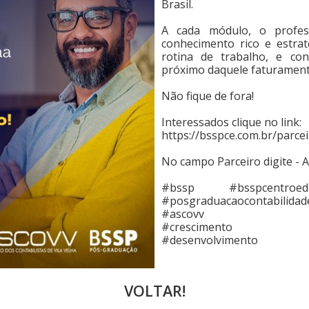
Brasil.
A cada módulo, o profess
conhecimento rico e estrat
rotina de trabalho, e con
próximo daquele faturament
Não fique de fora!
Interessados clique no link:
https://bsspce.com.br/parc
No campo Parceiro digite -
#bssp #bsspcentroedu
#posgraduacaocontabilidad
#ascovv
#crescimento
#desenvolvimento
VOLTAR!