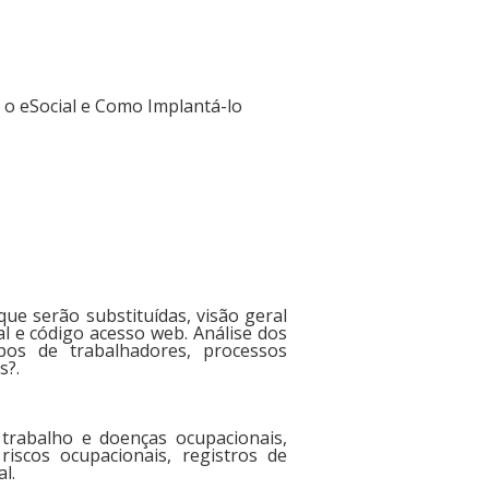
 o eSocial e Como Implantá-lo
que serão substituídas, visão geral
al e código acesso web. Análise dos
pos de trabalhadores, processos
s?.
 trabalho e doenças ocupacionais,
scos ocupacionais, registros de
l.