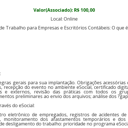
Valor(Associado): R$ 100,00
Local: Online
de Trabalho para Empresas e Escritórios Contábeis: O que é
:
regras gerais para sua implantação. Obrigações acessórias 
, recepção do evento no ambiente eSocial, certificado digit
s e externos, revisão das práticas com todos os gru
imentos preliminares ao envio dos arquivos; análise dos ?gap
ravés do eSocial:
ro eletrônico de empregados, registros de acidentes de
 monitoramento dos afastamentos temporários e dos ri
s de desligamento do trabalho: prioridade no programa eSocia